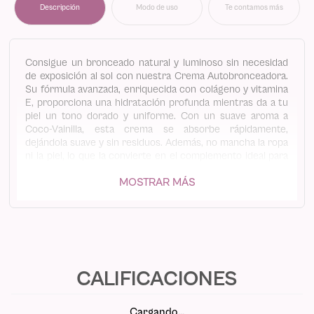
Descripción
Modo de uso
Te contamos más
Consigue un bronceado natural y luminoso sin necesidad
de exposición al sol con nuestra Crema Autobronceadora.
Su fórmula avanzada, enriquecida con colágeno y vitamina
E, proporciona una hidratación profunda mientras da a tu
piel un tono dorado y uniforme. Con un suave aroma a
Coco-Vainilla, esta crema se absorbe rápidamente,
dejándola suave y sin residuos. Además, no mancha la ropa
ni la piel, lo que la convierte en el complemento ideal para
un bronceado seguro y radiante durante todo el año.
MOSTRAR MÁS
• Proporciona un bronceado uniforme y natural.
• Enriquecida con colágeno y vitamina E para una piel suave
e hidratada.
• Aroma delicado a Coco-Vainilla.
• No mancha la ropa ni la piel.
Cargando…