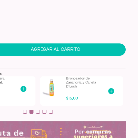
AGREGAR AL CARRITO
os
era
Bronceador de
mL
Zanahoria y Canela
D'Luchi
$
15
,
00