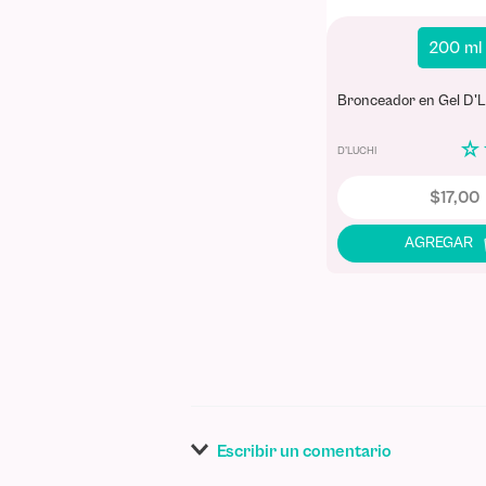
200 ml
Bronceador en Gel D'L
☆
D'LUCHI
$
17
,
00
Escribir un comentario