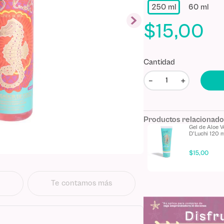
250 ml
60 ml
$
15
,
00
Cantidad
－
＋
Productos relacionad
Mantequilla Corporal
Gel de Aloe V
D'Luchi
D'Luchi 120 
$
17
,
00
$
15
,
00
Te contamos más