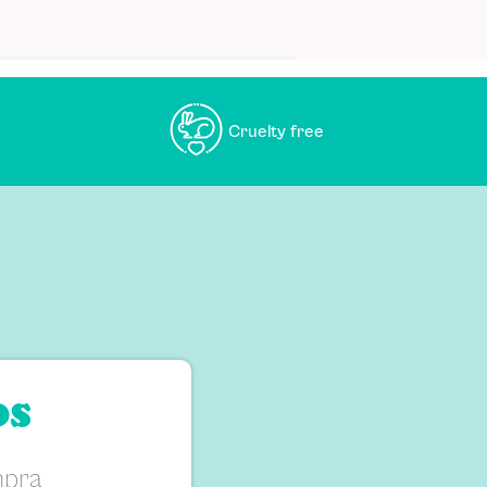
Cruelty free
os
mpra