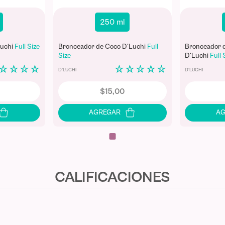
250 ml
uchi
Full Size
Bronceador de Coco D'Luchi
Full
Bronceador d
Size
D'Luchi
Full 
☆
☆
☆
☆
☆
☆
☆
☆
☆
D'LUCHI
D'LUCHI
$
15
,
00