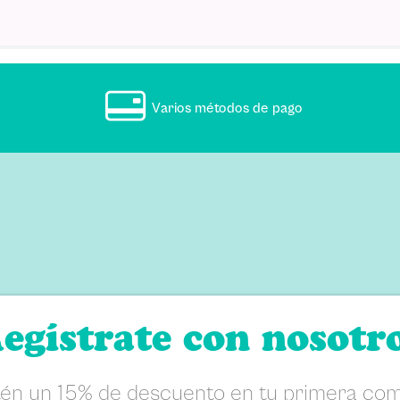
Varios métodos de pago
ellas
egístrate con nosotr
én un 15% de descuento en tu primera co