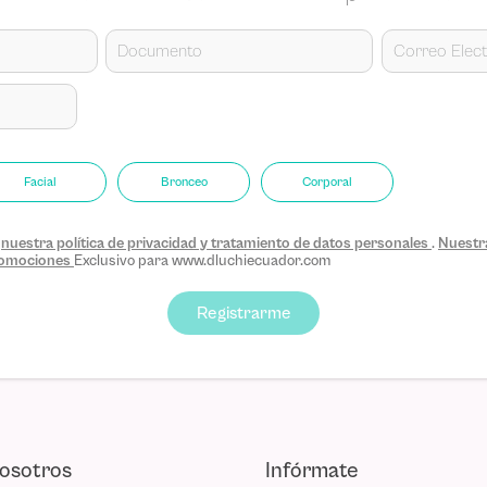
Facial
Bronceo
Corporal
s
nuestra política de privacidad y tratamiento de datos personales
.
Nuestra
promociones
Exclusivo para www.dluchiecuador.com
Registrarme
osotros
Infórmate