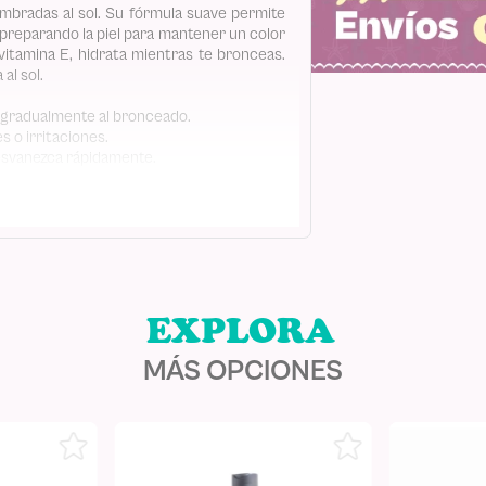
mbradas al sol. Su fórmula suave permite
 preparando la piel para mantener un color
itamina E, hidrata mientras te bronceas.
al sol.
se gradualmente al bronceado.
s o irritaciones.
desvanezca rápidamente.
a E, dejando la piel suave y luminosa.
u piel.
tados óptimos.
 al sol entre las 10:30 a. m. y las 2:00 p. m.
MÁS OPCIONES