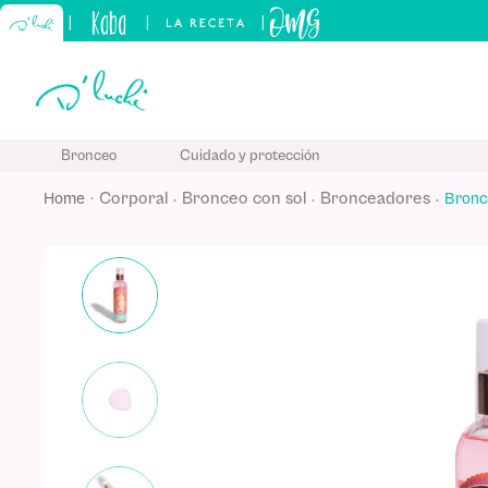
|
|
|
TÉRMINO
Bronceo
Cuidado y protección
1
.
kids
corporal
bronceo con sol
bronceadores
Bronc
2
.
sham
3
.
capilar
4
.
manteq
5
.
kerati