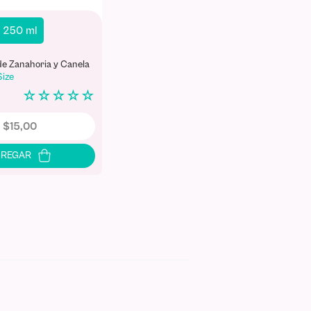
250 ml
e Zanahoria y Canela
Size
☆
☆
☆
☆
☆
$
15
,
00