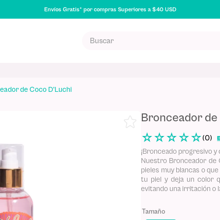
Envíos Gratis* por compras Superiores a $40 USD
Buscar
S MÁS BUSCADOS
eador de Coco D'Luchi
poo
Bronceador de
uilla
☆
☆
☆
☆
☆
(
0
)
E
na
¡Bronceado progresivo y c
Nuestro Bronceador de Co
pieles muy blancas o que
tu piel y deja un colo
evitando una irritación o l
Tamaño