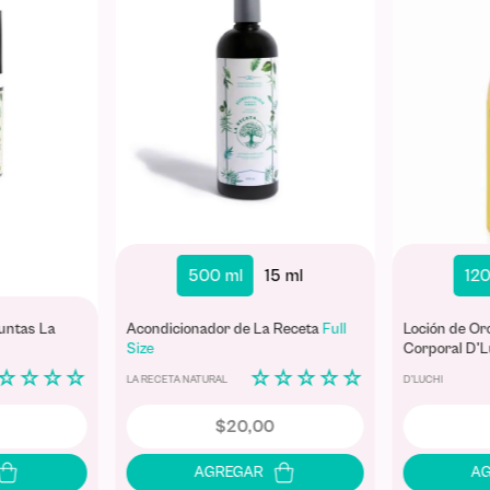
500 ml
15 ml
120
untas La
Acondicionador de La Receta
Full
Loción de Oro
Size
Corporal D'L
☆
☆
☆
☆
☆
☆
☆
☆
☆
LA RECETA NATURAL
D'LUCHI
$
20
,
00