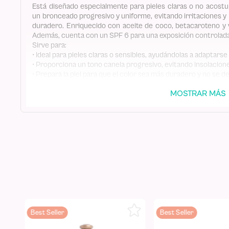
Está diseñado especialmente para pieles claras o no acostu
un bronceado progresivo y uniforme, evitando irritaciones y
duradero. Enriquecido con aceite de coco, betacaroteno y v
Además, cuenta con un SPF 6 para una exposición controlada 
Sirve para:
• Ideal para pieles claras o sensibles, ayudándolas a adaptar
• Proporciona un tono canela progresivo, evitando insolacione
• Prepara la piel para que el color sea más duradero y no se 
• Hidrata profundamente gracias al aceite de coco y la vitamin
MOSTRAR MÁS
Recomendaciones:
• Úsalo desde el primer día de exposición al sol para preparar t
• Alterna con otros bronceadores D'Luchi para obtener resul
• Utiliza siempre protector solar adicional y evita la exposición
para proteger tu piel de posibles daños.
Best Seller
Best Seller