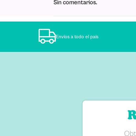
Sin comentarios.
Agregar comentario
Comentario
Envíos a todo el país
Califique el producto de 1 a 5 estr
★
★
★
☆
☆
Su nombre
Correo electrónico
R
Escribir comentario
Obt