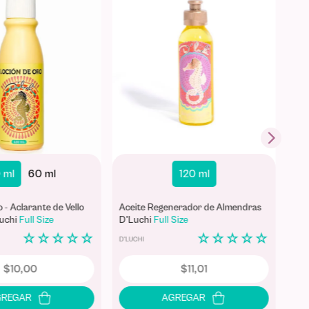
 ml
60 ml
120 ml
 - Aclarante de Vello
Aceite Regenerador de Almendras
Blo
uchi
Full Size
D'Luchi
Full Size
☆
☆
☆
☆
☆
☆
☆
☆
☆
☆
D'LUCHI
D'LU
$
10
,
00
$
11
,
01