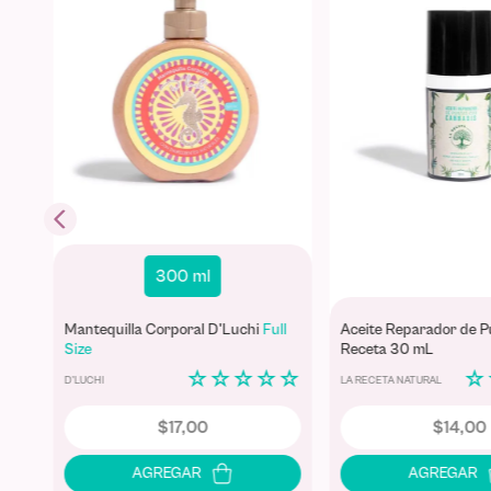
300 ml
Mantequilla Corporal D'Luchi
Full
Aceite Reparador de P
Size
Receta 30 mL
☆
☆
☆
☆
☆
☆
☆
☆
D'LUCHI
LA RECETA NATURAL
$
17
,
00
$
14
,
00