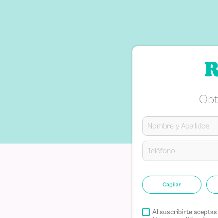
R
Obt
Capilar
Al suscribirte acepta