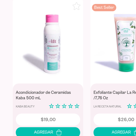
Best Seller
Acondicionador de Ceramidas
Exfoliante Capilar La 
Kaba 500 mL
/7,76 Oz
☆
☆
☆
☆
☆
☆
KABA BEAUTY
LA RECETA NATURAL
$
19
,
00
$
26
,
00