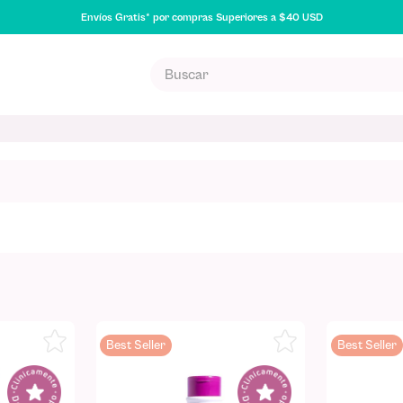
Envíos Gratis* por compras Superiores a $40 USD
Buscar
S MÁS BUSCADOS
poo
uilla
na
Best Seller
Best Seller