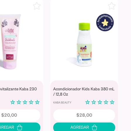
italizante Kaba 230
Acondicionador Kids Kaba 380 mL
/ 12,8 Oz
☆
☆
☆
☆
☆
☆
☆
☆
☆
☆
KABA BEAUTY
$
20
,
00
$
28
,
00