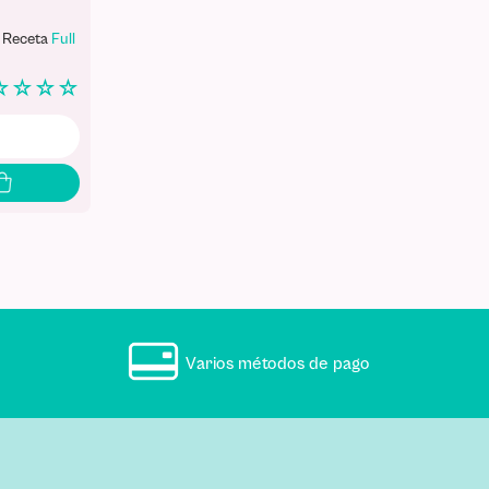
 Receta
Full
☆
☆
☆
☆
Varios métodos de pago