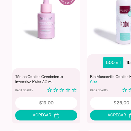
500 ml
15
Tónico Capilar Crecimiento
Bio Mascarilla Capilar
Intensivo Kaba 30 mL
Size
☆
☆
☆
☆
☆
☆
KABA BEAUTY
KABA BEAUTY
$
19
,
00
$
25
,
00