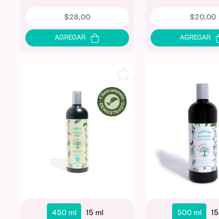
$
28
,
00
$
20
,
00
450 ml
15 ml
500 ml
15