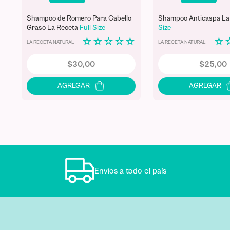
Shampoo de Romero Para Cabello
Shampoo Anticaspa La
Graso La Receta
Full Size
Size
☆
☆
☆
☆
☆
☆
LA RECETA NATURAL
LA RECETA NATURAL
$
30
,
00
$
25
,
00
Envíos a todo el país