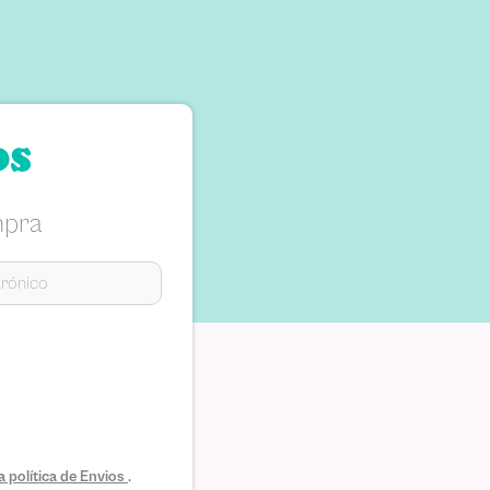
os
mpra
 política de Envios
.