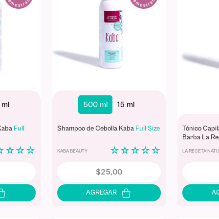
 ml
500 ml
15 ml
 Kaba
Full
Shampoo de Cebolla Kaba
Full Size
Tónico Capil
Barba La Re
☆
☆
☆
☆
☆
☆
☆
☆
☆
KABA BEAUTY
LA RECETA NAT
$
25
,
00