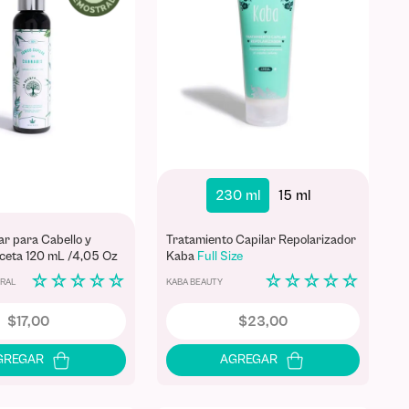
230 ml
15 ml
ar para Cabello y
Tratamiento Capilar Repolarizador
ceta 120 mL /4,05 Oz
Kaba
Full Size
☆
☆
☆
☆
☆
☆
☆
☆
☆
☆
URAL
KABA BEAUTY
$
17
,
00
$
23
,
00