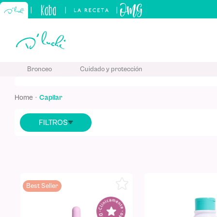
|
|
|
TÉRMINO
Bronceo
Cuidado y protección
1
.
kids
2
.
sham
capilar
3
.
capilar
4
.
manteq
5
.
kerati
Best Seller