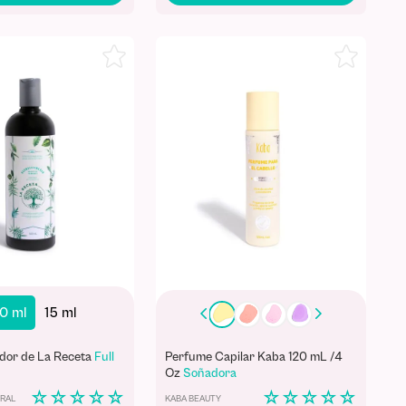
0 ml
15 ml
dor de La Receta
Full
Perfume Capilar Kaba 120 mL /4
Oz
Soñadora
☆
☆
☆
☆
☆
☆
☆
☆
☆
☆
URAL
KABA BEAUTY