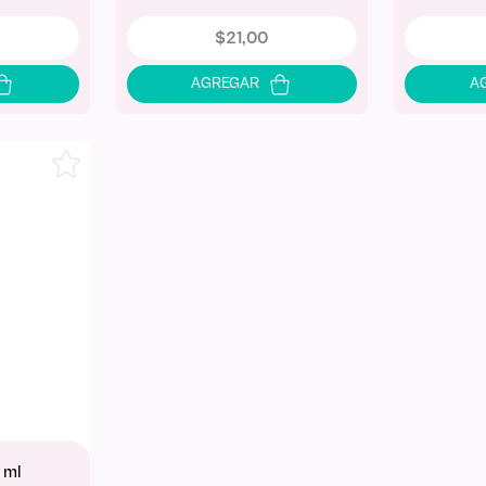
$
21
,
00
 ml