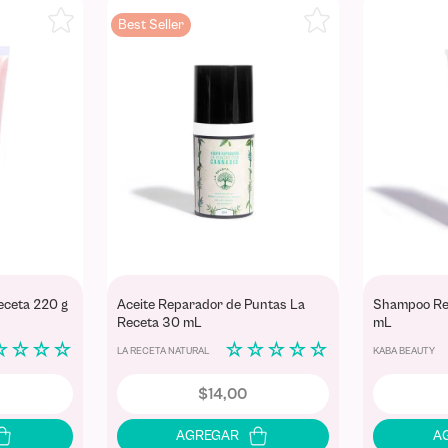
Best Seller
Receta 220 g
Aceite Reparador de Puntas La
Shampoo Rev
Receta 30 mL
mL
☆
☆
☆
☆
☆
☆
☆
☆
☆
LA RECETA NATURAL
KABA BEAUTY
$
14
,
00