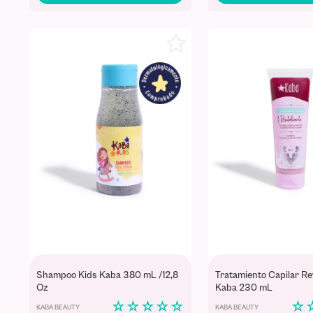
Shampoo Kids Kaba 380 mL /12,8
Tratamiento Capilar Re
Oz
Kaba 230 mL
☆
☆
☆
☆
☆
☆
KABA BEAUTY
KABA BEAUTY