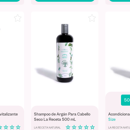
50
vitalizante
Shampoo de Argán Para Cabello
Acondiciona
Seco La Receta 500 mL
Size
☆
☆
☆
☆
☆
☆
☆
☆
☆
LA RECETA NATURAL
LA RECETA NAT