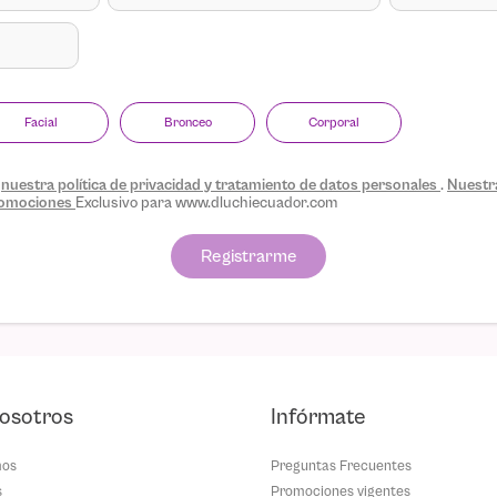
Facial
Bronceo
Corporal
s
nuestra política de privacidad y tratamiento de datos personales
.
Nuestra
promociones
Exclusivo para www.dluchiecuador.com
Registrarme
osotros
Infórmate
mos
Preguntas Frecuentes
s
Promociones vigentes