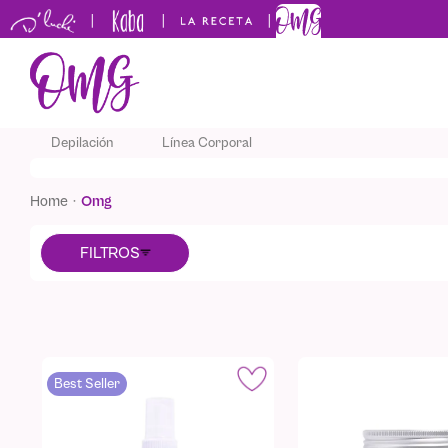
|
|
|
TÉRMINOS 
Depilación
Línea Corporal
1
.
kids
2
.
shampo
omg
3
.
capilar
4
.
mantequi
5
.
keratina
Best Seller