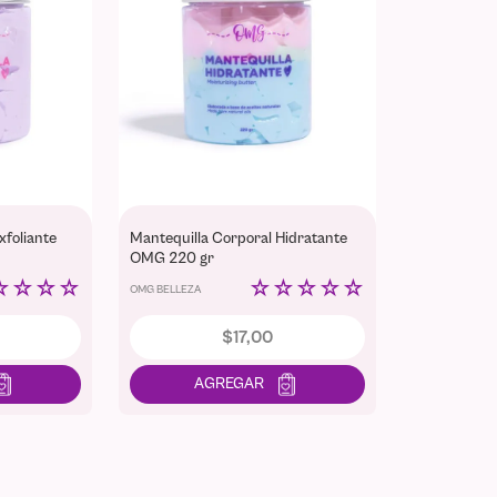
xfoliante
Mantequilla Corporal Hidratante
OMG 220 gr
☆
☆
☆
☆
☆
☆
☆
☆
☆
OMG BELLEZA
$
17
,
00