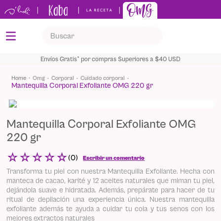
|
|
|
Buscar
TÉRMINOS MÁS BUSCADOS
Envíos Gratis* por compras Superiores a $40 USD
1
.
kids
omg
corporal
cuidado corporal
Mantequilla Corporal Exfoliante OMG 220 gr
2
.
shampoo
3
.
keratina
Mantequilla Corporal Exfoliante OMG
4
.
capilar
220 gr
5
.
mantequilla
☆
☆
☆
☆
☆
(
0
)
Escribir un comentario
Transforma tu piel con nuestra Mantequilla Exfoliante. Hecha con
manteca de cacao, karité y 12 aceites naturales que miman tu piel,
dejándola suave e hidratada. Además, prepárate para hacer de tu
ritual de depilación una experiencia única. Nuestra mantequilla
exfoliante además te ayuda a cuidar tu cola y tus senos con los
mejores extractos naturales