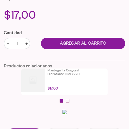
$
17
,
00
Cantidad
－
＋
AGREGAR AL CARRITO
Productos relacionados
Mantequilla Corporal
Hidratante OMG 220
gr
$
17
,
00