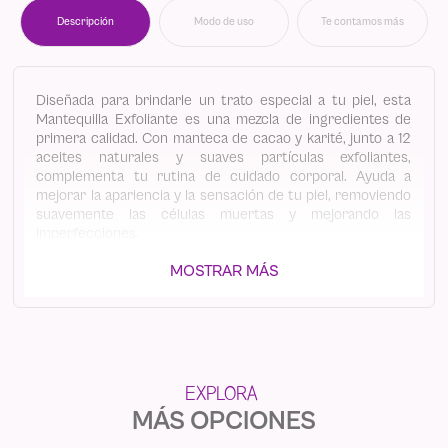
Descripción
Modo de uso
Te contamos más
Diseñada para brindarle un trato especial a tu piel, esta
Mantequilla Exfoliante es una mezcla de ingredientes de
primera calidad. Con manteca de cacao y karité, junto a 12
aceites naturales y suaves partículas exfoliantes,
complementa tu rutina de cuidado corporal. Ayuda a
mejorar la apariencia y la sensación de tu piel, removiendo
suavemente las células muertas y mejorando las
imperfecciones.
Beneficios clave: Exfolia suavemente la piel, mejorando su
MOSTRAR MÁS
textura y apariencia.
Reduce los granitos rojos y otras imperfecciones en zonas
específicas como la cola y los senos.
Hidratación profunda gracias a los aceites naturales,
proporcionando suavidad increíble.
Prepara tu piel para una depilación suave y cómoda.
Cada vez que la uses, tu piel lucirá radiante, joven y lista
para cualquier ocasión. ¡Dale a tu piel un toque de lujo con
MÁS OPCIONES
esta mantequilla exfoliante única!