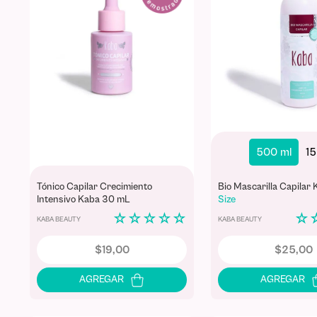
500 ml
15
Tónico Capilar Crecimiento
Bio Mascarilla Capilar
Intensivo Kaba 30 mL
Size
☆
☆
☆
☆
☆
☆
KABA BEAUTY
KABA BEAUTY
$
19
,
00
$
25
,
00