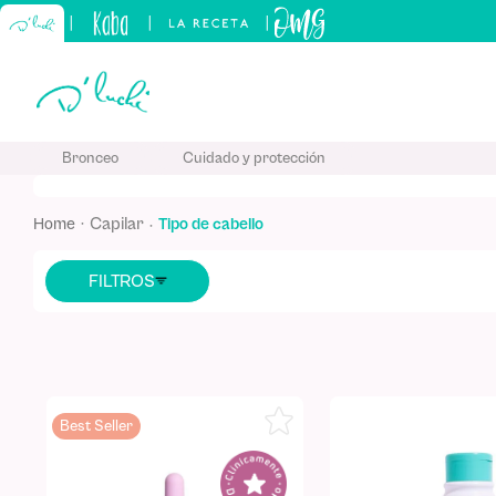
|
|
|
TÉRMINO
Bronceo
Cuidado y protección
1
.
kids
2
.
sham
capilar
tipo de cabello
3
.
capilar
4
.
manteq
5
.
kerati
Best Seller