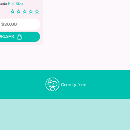
ceta
Full Size
☆
☆
☆
☆
☆
$
30
,
00
Cruelty free