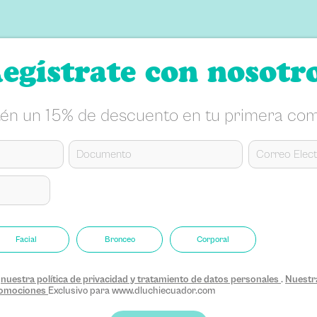
egístrate con nosotr
én un 15% de descuento en tu primera co
Facial
Bronceo
Corporal
s
nuestra política de privacidad y tratamiento de datos personales
.
Nuestra
promociones
Exclusivo para www.dluchiecuador.com