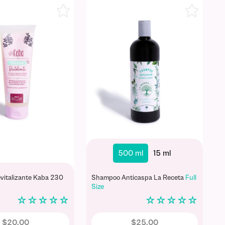
500 ml
15 ml
italizante Kaba 230
Shampoo Anticaspa La Receta
Full
Size
☆
☆
☆
☆
☆
☆
☆
☆
☆
☆
$
20
,
00
$
25
,
00