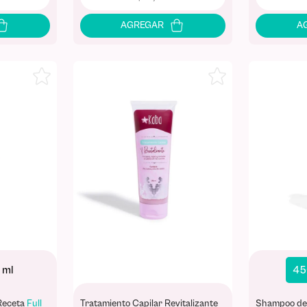
 ml
45
Receta
Full
Tratamiento Capilar Revitalizante
Shampoo de 