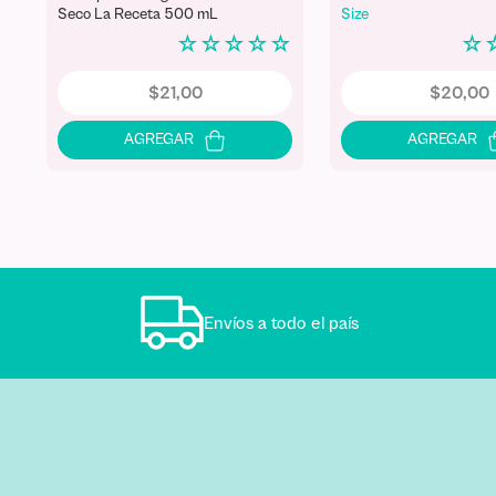
Seco La Receta 500 mL
Size
☆
☆
☆
☆
☆
☆
$
21
,
00
$
20
,
00
Envíos a todo el país