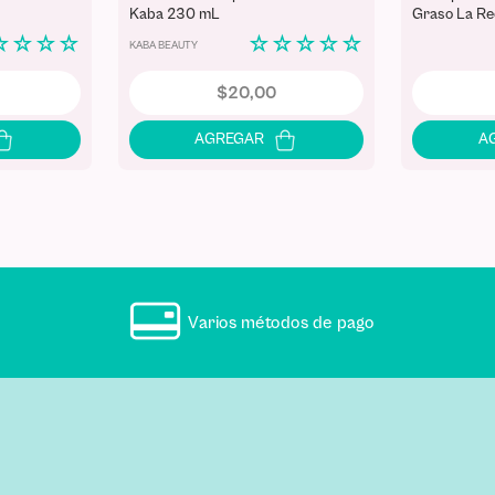
Kaba 230 mL
Graso La Re
☆
☆
☆
☆
☆
☆
☆
☆
☆
KABA BEAUTY
$
20
,
00
Varios métodos de pago