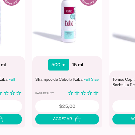
 ml
500 ml
15 ml
 Kaba
Full
Shampoo de Cebolla Kaba
Full Size
Tónico Capil
Barba La Re
☆
☆
☆
☆
☆
☆
☆
☆
☆
KABA BEAUTY
$
25
,
00