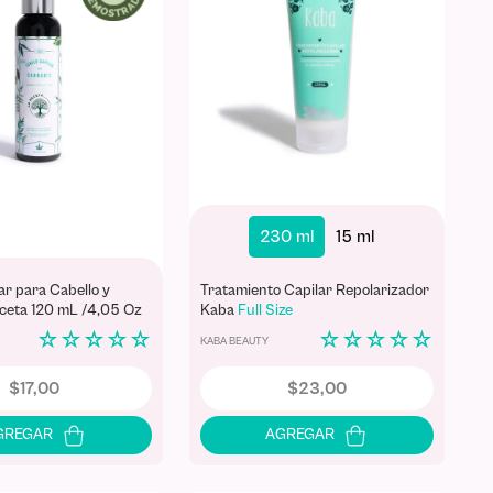
230 ml
15 ml
ar para Cabello y
Tratamiento Capilar Repolarizador
ceta 120 mL /4,05 Oz
Kaba
Full Size
☆
☆
☆
☆
☆
☆
☆
☆
☆
☆
KABA BEAUTY
$
17
,
00
$
23
,
00