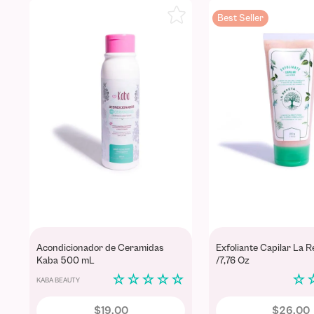
Best Seller
Acondicionador de Ceramidas
Exfoliante Capilar La 
Kaba 500 mL
/7,76 Oz
☆
☆
☆
☆
☆
☆
KABA BEAUTY
$
19
,
00
$
26
,
00