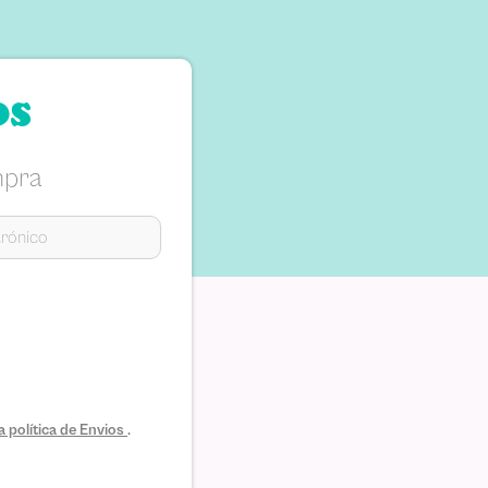
os
mpra
 política de Envios
.