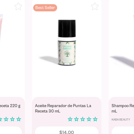
Best Seller
Receta 220 g
Aceite Reparador de Puntas La
Shampoo Rev
Receta 30 mL
mL
☆
☆
☆
☆
☆
☆
☆
☆
☆
KABA BEAUTY
$
14
,
00