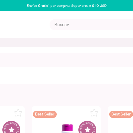
Envíos Gratis* por compras Superiores a $40 USD
Buscar
S MÁS BUSCADOS
poo
uilla
na
Best Seller
Best Seller