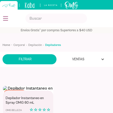
|
|
|
Buscar
TÉRMINOS MÁS BUSCADOS
Envíos Gratis* por compras Superiores a $40 USD
1
.
kids
2
.
shampoo
corporal
depilación
depiladores
3
.
capilar
VENTAS
FILTRAR
4
.
mantequilla
5
.
keratina
Best Seller
Depilador Instantaneo en
Spray OMG 60 mL
☆
☆
☆
☆
☆
OMG BELLEZA