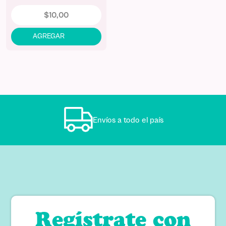
$
10
,
00
Envíos a todo el país
Regístrate con