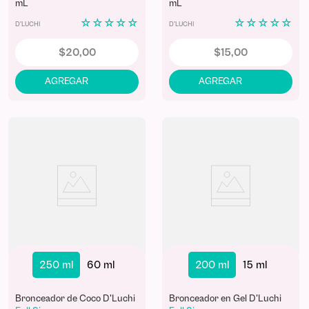
mL
mL
☆
☆
☆
☆
☆
☆
☆
☆
☆
☆
D'LUCHI
D'LUCHI
$
20
,
00
$
15
,
00
250 ml
60 ml
200 ml
15 ml
Bronceador de Coco D'Luchi
Bronceador en Gel D'Luchi