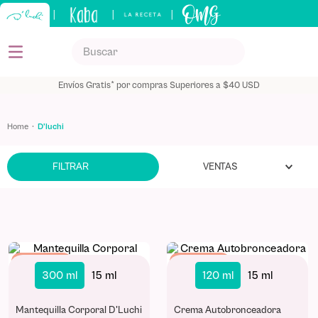
|
|
|
Buscar
TÉRMINOS MÁS BUSCADOS
Envíos Gratis* por compras Superiores a $40 USD
1
.
kids
2
.
shampoo
d'luchi
3
.
capilar
VENTAS
FILTRAR
4
.
mantequilla
5
.
keratina
Best Seller
Best Seller
300 ml
15 ml
120 ml
15 ml
Mantequilla Corporal D'Luchi
Crema Autobronceadora