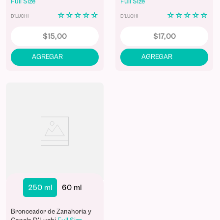
Full Size
Full Size
☆
☆
☆
☆
☆
☆
☆
☆
☆
☆
D'LUCHI
D'LUCHI
$
15
,
00
$
17
,
00
250 ml
60 ml
Bronceador de Zanahoria y