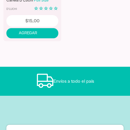
Canela D'Luchi
Full Size
☆
☆
☆
☆
☆
D'LUCHI
$
15
,
00
Envíos a todo el país