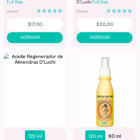
Full Size
D'Luchi
Full Size
☆
☆
☆
☆
☆
☆
☆
☆
☆
☆
D'LUCHI
D'LUCHI
$
17
,
00
$
20
,
00
120 ml
120 ml
60 ml