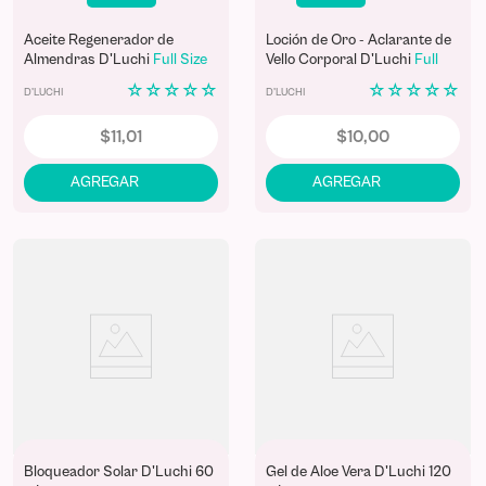
Aceite Regenerador de
Loción de Oro - Aclarante de
Almendras D'Luchi
Full Size
Vello Corporal D'Luchi
Full
Size
☆
☆
☆
☆
☆
☆
☆
☆
☆
☆
D'LUCHI
D'LUCHI
$
11
,
01
$
10
,
00
Bloqueador Solar D'Luchi 60
Gel de Aloe Vera D'Luchi 120