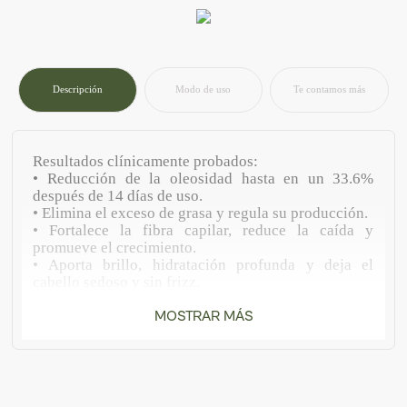
Descripción
Modo de uso
Te contamos más
Resultados clínicamente probados:
• Reducción de la oleosidad hasta en un 33.6%
después de 14 días de uso.
• Elimina el exceso de grasa y regula su producción.
• Fortalece la fibra capilar, reduce la caída y
promueve el crecimiento.
• Aporta brillo, hidratación profunda y deja el
cabello sedoso y sin frizz.
• Prolonga la limpieza del cabello por más tiempo.
• No afecta la forma natural del cabello.
MOSTRAR MÁS
• Fórmula suave para uso diario.
• Apto para todo tipo de cabello.
• Resultados visibles desde la primera aplicación.
Ingredientes naturales:
• Extracto de Romero: Estimula el crecimiento,