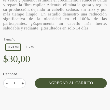
té verde y pantenol estimula el crecimiento, reduce la caída
y repara la fibra capilar. Además, elimina la grasa y regula
su producción, dejando tu cabello sedoso, sin frizz y por
más tiempo limpio. Un estudio demostró una reducción
significativa de la oleosidad en el 100% de las
participantes. ¡Experimenta un cabello más fuerte,
saludable y radiante! ¡Resultados en solo 14 días!
Tamaño
450 ml
15 ml
$
30
,
00
Cantidad
AGREGAR AL CARRITO
－
＋