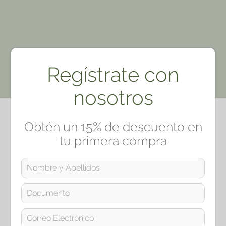
★
★
★
☆
☆
Su nombre
Regístrate con
Correo electrónico
nosotros
Escribir comentario
Obtén un 15% de descuento en
tu primera compra
ENVIAR COMENTARIO