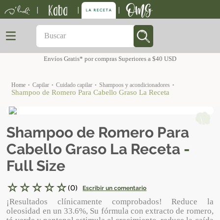
|
|
|
Buscar
TÉRMINOS MÁS BUSCADOS
Envíos Gratis* por compras Superiores a $40 USD
1
.
kids
capilar
cuidado capilar
shampoos y acondicionadores
2
.
shampoo
Shampoo de Romero Para Cabello Graso La Receta
3
.
keratina
4
.
capilar
Shampoo de Romero Para
5
.
mantequilla
Cabello Graso La Receta
Full Size
☆
☆
☆
☆
☆
(
0
)
Escribir un comentario
¡Resultados clínicamente comprobados! Reduce la
oleosidad en un 33.6%, Su fórmula con extracto de romero,