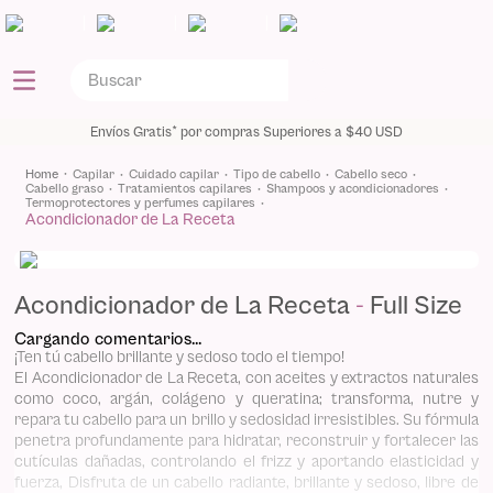
|
|
|
Envíos Gratis* por compras Superiores a $40 USD
capilar
cuidado capilar
tipo de cabello
cabello seco
cabello graso
tratamientos capilares
shampoos y acondicionadores
termoprotectores y perfumes capilares
Acondicionador de La Receta
Acondicionador de La Receta
Full Size
Cargando comentarios...
¡Ten tú cabello brillante y sedoso todo el tiempo!
El Acondicionador de La Receta, con aceites y extractos naturales
como coco, argán, colágeno y queratina; transforma, nutre y
repara tu cabello para un brillo y sedosidad irresistibles. Su fórmula
penetra profundamente para hidratar, reconstruir y fortalecer las
cutículas dañadas, controlando el frizz y aportando elasticidad y
fuerza, Disfruta de un cabello radiante, brillante y sedoso, libre de