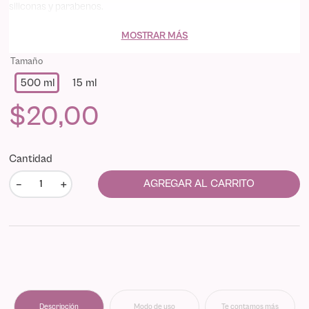
siliconas y parabenos.
MOSTRAR MÁS
Tamaño
500 ml
15 ml
$
20
,
00
Cantidad
－
＋
AGREGAR AL CARRITO
Descripción
Modo de uso
Te contamos más