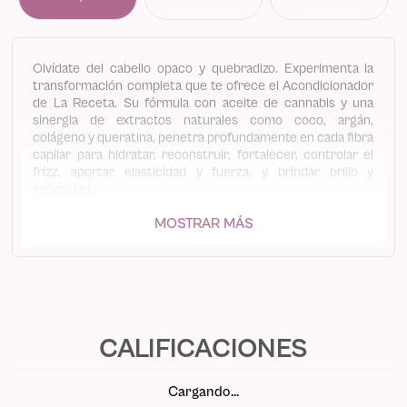
Olvídate del cabello opaco y quebradizo. Experimenta la
transformación completa que te ofrece el Acondicionador
de La Receta. Su fórmula con aceite de cannabis y una
sinergia de extractos naturales como coco, argán,
colágeno y queratina, penetra profundamente en cada fibra
capilar para hidratar, reconstruir, fortalecer, controlar el
frizz, aportar elasticidad y fuerza, y brindar brillo y
sedosidad.
• Cabello radiante, brillante y sedoso.
MOSTRAR MÁS
• Fórmula natural: Libre de siliconas y parabenos para un
cuidado más puro.
• Nutrición profunda
• Reconstrucción capilar
• Control del frizz
• Elasticidad y fuerza
• Brillo y sedosidad
Cargando…